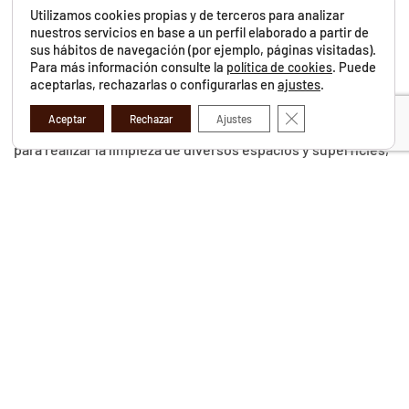
garantizando una limpieza óptima y un resultado impecable
Utilizamos cookies propias y de terceros para analizar
en cada intervención.
nuestros servicios en base a un perfil elaborado a partir de
sus hábitos de navegación (por ejemplo, páginas visitadas).
Aplicaciones y Usos de la Máquina Barredora Mecalac
Para más información consulte la
. Puede
política de cookies
aceptarlas, rechazarlas o configurarlas en
ajustes
.
La versatilidad y el rendimiento de nuestra máquina
Cerrar el banner de 
Aceptar
Rechazar
Ajustes
barredora Mecalac la convierten en la herramienta perfecta
para realizar la limpieza de diversos espacios y superficies,
tanto en entornos urbanos como industriales. Algunas de
las aplicaciones y usos más comunes de nuestra máquina
barredora incluyen:
Limpieza de Calles y Plazas: Nuestra máquina barredora es
ideal para limpiar calles, plazas y zonas peatonales,
eliminando eficazmente la suciedad, hojas, papeles y otros
residuos que se acumulan en el pavimento y afectan la
estética y la seguridad de los espacios públicos.
Limpieza de Estacionamientos y Áreas de Aparcamiento:
La limpieza regular de estacionamientos y áreas de