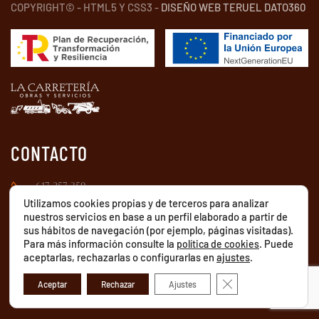
COPYRIGHT© - HTML5 Y CSS3 -
DISEÑO WEB TERUEL DATO360
CONTACTO
617 257 359
Utilizamos cookies propias y de terceros para analizar
nuestros servicios en base a un perfil elaborado a partir de
INFO@LACARRETERIAOBRASYSERVICIOS.COM
sus hábitos de navegación (por ejemplo, páginas visitadas).
Para más información consulte la
. Puede
política de cookies
CALLE BALSA, 3, 44167, CAMAÑAS, TERUEL
aceptarlas, rechazarlas o configurarlas en
ajustes
.
Cerrar el banner de 
Aceptar
Rechazar
Ajustes
POLÍTICAS